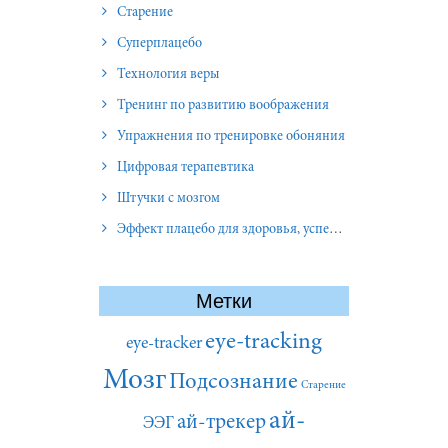
Старение
Суперплацебо
Технология веры
Тренинг по развитию воображения
Упражнения по тренировке обоняния
Цифровая терапевтика
Штучки с мозгом
Эффект плацебо для здоровья, успеха и отношений
Метки
eye-tracking
eye-tracker
Мозг
Подсознание
Старение
ай-
ай-трекер
ЭЭГ