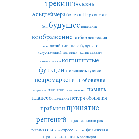
трекинг
болезнь
Альцгеймера
болезнь Паркинсона
будущее
внимание
боль
воображение
выбор
депрессия
дизайн личного будущего
диета
искусственный интеллект
когнитивные
когнитивные
способности
функции
креативность
курение
нейромаркетинг
обоняние
память
ожирение
обучение
омоложение
плацебо
потеря обоняния
поведение
принятие
прайминг
решений
рак
продление жизни
секс
стресс
физическая
реклама
сон
счастье
привлекательность
эволюция