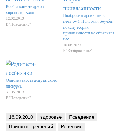
Воображаемые друзья –
хорошие друзья
Подбросим дровишек в
12.02.2013
печь, № 4. Призраки Боулби:
В "Поведение"
почему теория
привязанности не объясняет
нас
30.06.2025
В "Воображение"
Однозначность депутатского
дискурса
31.05.2013
В "Поведение"
16.09.2010
здоровье
Поведение
Принятие решений
Рецензия