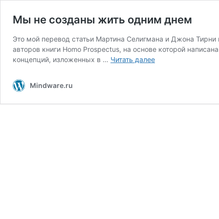
Мы не созданы жить одним днем
Это мой перевод статьи Мартина Селигмана и Джона Тирни в
авторов книги Homo Prospectus, на основе которой написан
Мы
концепций, изложенных в …
Читать далее
не
созданы
Mindware.ru
жить
одним
днем