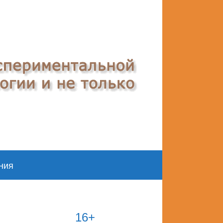
ния
16+