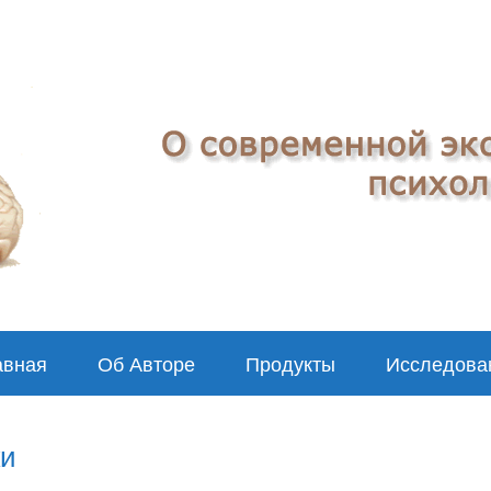
авная
Об Авторе
Продукты
Исследова
ки