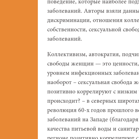
поведение, которые наиболее по
заболеваний. Авторы взяли данн
дискриминации, отношения колле
собственности, сексуальной своб
заболеваний.
Коллективизм, автократия, подч
свободы женщин — это ценности,
уровнем инфекционных заболевани
наоборот – сексуальная свобода 
позитивно коррелируют с низким 
происходит? – в северных широтах
революция 60-х годов прошлого 
заболеваний на Западе (благодар
качества питьевой воды и санита
регионе позитивно коррелируют с