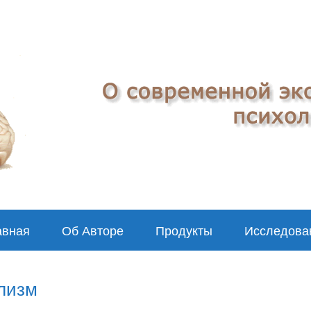
авная
Об Авторе
Продукты
Исследова
ализм