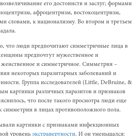
возвеличивание его достоинств и заслуг; формами
ноцентризм, афроцентризм, востокоцентризм,
ыми словами, к национализму. Во втором и третьем
адала.
о, что люди предпочитают симметричные лица в
 женщины предпочтут мужественное и
 женственное и симметричное. Симметрия –
твия некоторых паразитарных заболеваний и
ности. Группа исследователей (Little, DeBruine, &
мым картинки различных паразитов и признаков
снилось, что после такого просмотра люди еще
к симметрии в лицах противоположного пола.
ывали картинки с признаками инфекционных
свой уровень
экстравертности
. И он уменьшался: