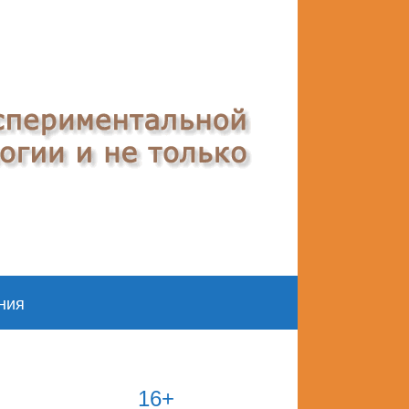
ния
16+