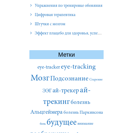
Упражнения по тренировке обоняния
Цифровая терапевтика
Штучки с мозгом
Эффект плацебо для здоровья, успеха и отношений
Метки
eye-tracking
eye-tracker
Мозг
Подсознание
Старение
ай-
ай-трекер
ЭЭГ
трекинг
болезнь
Альцгеймера
болезнь Паркинсона
будущее
внимание
боль