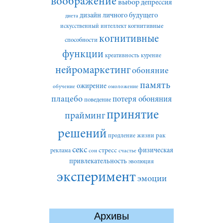
воображение
выбор
депрессия
дизайн личного будущего
диета
искусственный интеллект
когнитивные
когнитивные
способности
функции
креативность
курение
нейромаркетинг
обоняние
память
ожирение
обучение
омоложение
плацебо
потеря обоняния
поведение
принятие
прайминг
решений
рак
продление жизни
секс
стресс
физическая
реклама
сон
счастье
привлекательность
эволюция
эксперимент
эмоции
Архивы