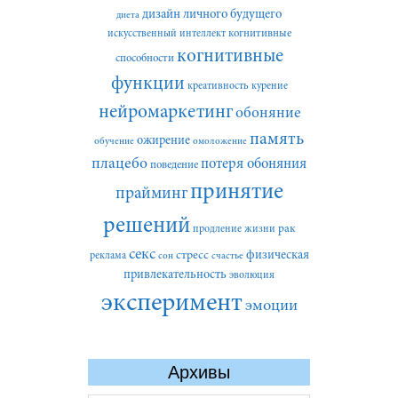
дизайн личного будущего
диета
искусственный интеллект
когнитивные
когнитивные
способности
функции
креативность
курение
нейромаркетинг
обоняние
память
ожирение
обучение
омоложение
плацебо
потеря обоняния
поведение
принятие
прайминг
решений
рак
продление жизни
секс
стресс
физическая
реклама
сон
счастье
привлекательность
эволюция
эксперимент
эмоции
Архивы