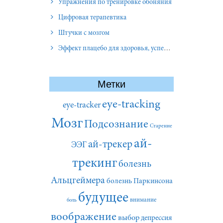
Упражнения по тренировке обоняния
Цифровая терапевтика
Штучки с мозгом
Эффект плацебо для здоровья, успеха и отношений
Метки
eye-tracking
eye-tracker
Мозг
Подсознание
Старение
ай-
ай-трекер
ЭЭГ
трекинг
болезнь
Альцгеймера
болезнь Паркинсона
будущее
внимание
боль
воображение
выбор
депрессия