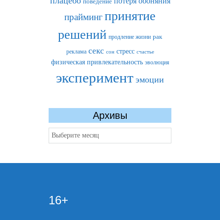
плацебо
потеря обоняния
поведение
принятие
прайминг
решений
рак
продление жизни
секс
стресс
реклама
сон
счастье
физическая привлекательность
эволюция
эксперимент
эмоции
Архивы
Архивы
16+