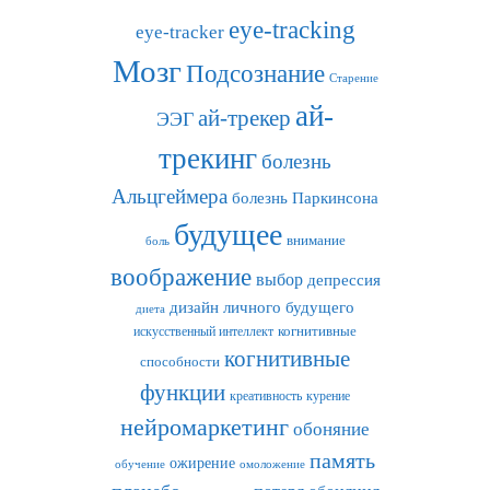
eye-tracking
eye-tracker
Мозг
Подсознание
Старение
ай-
ай-трекер
ЭЭГ
трекинг
болезнь
Альцгеймера
болезнь Паркинсона
будущее
внимание
боль
воображение
выбор
депрессия
дизайн личного будущего
диета
искусственный интеллект
когнитивные
когнитивные
способности
функции
креативность
курение
нейромаркетинг
обоняние
память
ожирение
обучение
омоложение