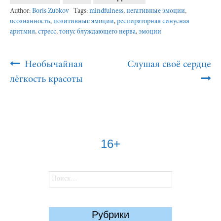
Author:
Boris Zubkov
Tags:
mindfulness
,
негативные эмоции
,
осознанность
,
позитивные эмоции
,
респираторная синусная
аритмия
,
стресс
,
тонус блуждающего нерва
,
эмоции
Post
Необычайная
Слушая своё сердце
Navigation
лёгкость красоты
16+
Найти:
Рубрики