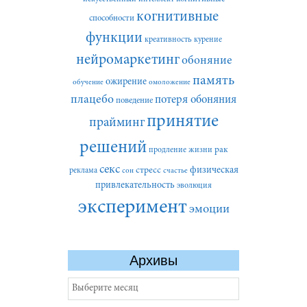
когнитивные
способности
функции
креативность
курение
нейромаркетинг
обоняние
память
ожирение
обучение
омоложение
плацебо
потеря обоняния
поведение
принятие
прайминг
решений
рак
продление жизни
секс
стресс
физическая
реклама
сон
счастье
привлекательность
эволюция
эксперимент
эмоции
Архивы
Архивы