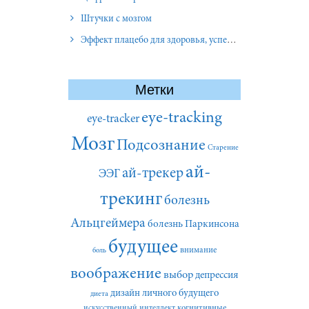
Штучки с мозгом
Эффект плацебо для здоровья, успеха и отношений
Метки
eye-tracking
eye-tracker
Мозг
Подсознание
Старение
ай-
ай-трекер
ЭЭГ
трекинг
болезнь
Альцгеймера
болезнь Паркинсона
будущее
внимание
боль
воображение
выбор
депрессия
дизайн личного будущего
диета
искусственный интеллект
когнитивные