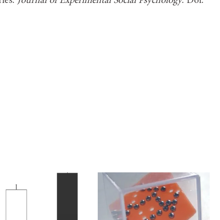
ries.
Journal of Experimental Social Psychology
. Doi: