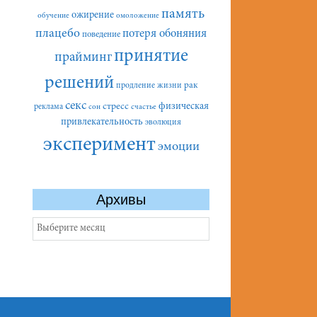
память
ожирение
обучение
омоложение
плацебо
потеря обоняния
поведение
принятие
прайминг
решений
рак
продление жизни
секс
стресс
физическая
реклама
сон
счастье
привлекательность
эволюция
эксперимент
эмоции
Архивы
Архивы