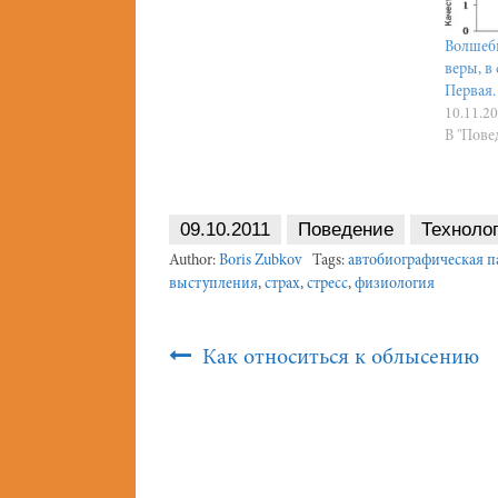
Волшебн
веры, в
Первая.
10.11.2
В "Пове
09.10.2011
Поведение
Техноло
Author:
Boris Zubkov
Tags:
автобиографическая п
выступления
,
страх
,
стресс
,
физиология
Post
Как относиться к облысению
Navigation