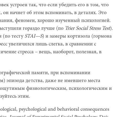
век устроен так, что если убедить его в том, что
я, он начнет об этом вспоминать, в деталях. Это
ания, феномен, хорошо изученный психологией.
ыступили гораздо лучше (по
Trier
Social
Stress
Test
).
 (по тесту
STAI
—
S
) и замеры кортизола (гормона
тресс увеличился лишь слегка, в сравнении с
ичение стресса – вещь, наоборот, полезная, в
иографической памяти, при вспоминании
м) эпизода детства, даже не имевшего места
 ощутимым физиологическим, психологическим и
зуйтесь этим.
iological, psychological and behavioral consequences