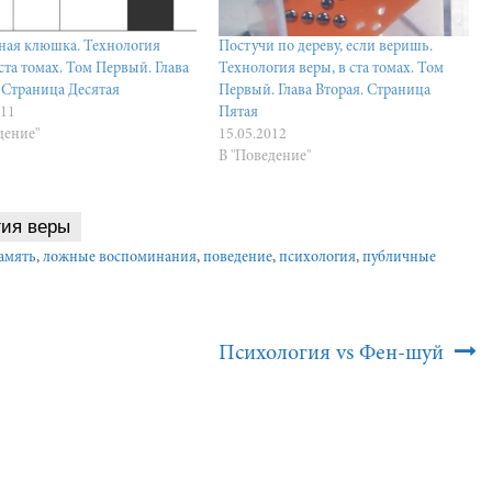
ая клюшка. Технология
Постучи по дереву, если веришь.
 ста томах. Том Первый. Глава
Технология веры, в ста томах. Том
 Страница Десятая
Первый. Глава Вторая. Страница
011
Пятая
дение"
15.05.2012
В "Поведение"
гия веры
амять
,
ложные воспоминания
,
поведение
,
психология
,
публичные
Психология vs Фен-шуй