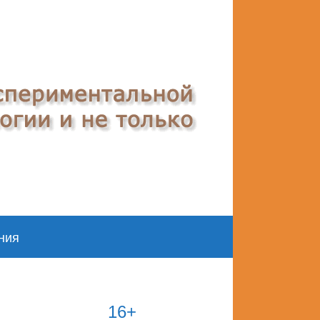
ния
16+