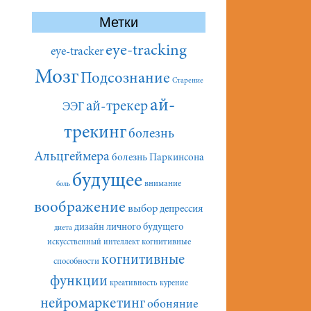
Метки
eye-tracking
eye-tracker
Мозг
Подсознание
Старение
ай-
ай-трекер
ЭЭГ
трекинг
болезнь
Альцгеймера
болезнь Паркинсона
будущее
внимание
боль
воображение
выбор
депрессия
дизайн личного будущего
диета
искусственный интеллект
когнитивные
когнитивные
способности
функции
креативность
курение
нейромаркетинг
обоняние