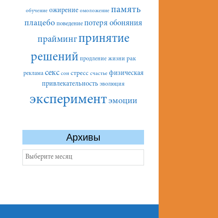
память
ожирение
обучение
омоложение
плацебо
потеря обоняния
поведение
принятие
прайминг
решений
рак
продление жизни
секс
стресс
физическая
реклама
сон
счастье
привлекательность
эволюция
эксперимент
эмоции
Архивы
Архивы