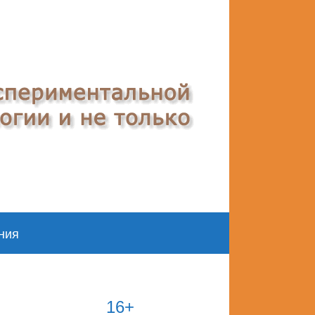
ния
16+