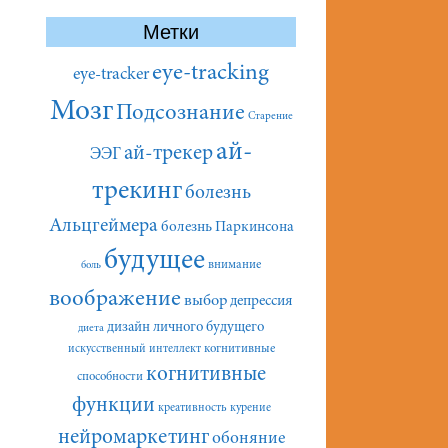
Метки
eye-tracking
eye-tracker
Мозг
Подсознание
Старение
ай-
ай-трекер
ЭЭГ
трекинг
болезнь
Альцгеймера
болезнь Паркинсона
будущее
внимание
боль
воображение
выбор
депрессия
дизайн личного будущего
диета
искусственный интеллект
когнитивные
когнитивные
способности
функции
креативность
курение
нейромаркетинг
обоняние