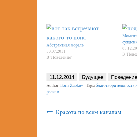
Момент
сужден
Абстрактная мораль
03.12.2
30.07.2011
В "Пове
В "Поведение"
11.12.2014
Будущее
Поведени
Author:
Boris Zubkov
Tags:
благотворительность
,
расизм
Post
Красота по всем каналам
Navigation