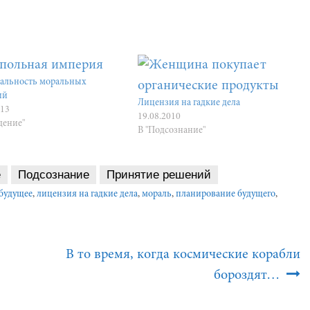
альность моральных
ий
Лицензия на гадкие дела
013
19.08.2010
дение"
В "Подсознание"
е
Подсознание
Принятие решений
будущее
,
лицензия на гадкие дела
,
мораль
,
планирование будущего
,
В то время, когда космические корабли
бороздят…