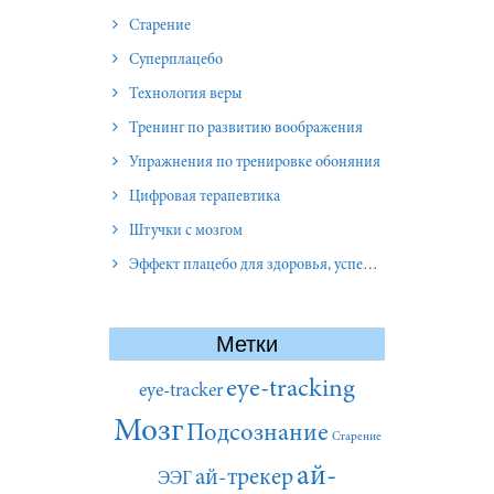
Старение
Суперплацебо
Технология веры
Тренинг по развитию воображения
Упражнения по тренировке обоняния
Цифровая терапевтика
Штучки с мозгом
Эффект плацебо для здоровья, успеха и отношений
Метки
eye-tracking
eye-tracker
Мозг
Подсознание
Старение
ай-
ай-трекер
ЭЭГ