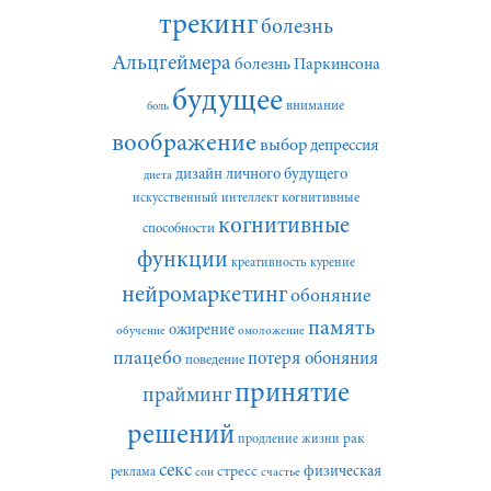
трекинг
болезнь
Альцгеймера
болезнь Паркинсона
будущее
внимание
боль
воображение
выбор
депрессия
дизайн личного будущего
диета
искусственный интеллект
когнитивные
когнитивные
способности
функции
креативность
курение
нейромаркетинг
обоняние
память
ожирение
обучение
омоложение
плацебо
потеря обоняния
поведение
принятие
прайминг
решений
рак
продление жизни
секс
стресс
физическая
реклама
сон
счастье