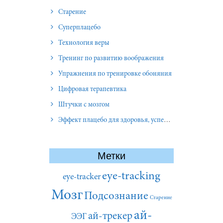
Старение
Суперплацебо
Технология веры
Тренинг по развитию воображения
Упражнения по тренировке обоняния
Цифровая терапевтика
Штучки с мозгом
Эффект плацебо для здоровья, успеха и отношений
Метки
eye-tracking
eye-tracker
Мозг
Подсознание
Старение
ай-
ай-трекер
ЭЭГ