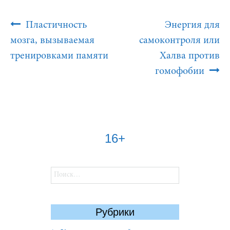
Post
Пластичность
Энергия для
Navigation
мозга, вызываемая
самоконтроля или
тренировками памяти
Халва против
гомофобии
16+
Найти:
Рубрики