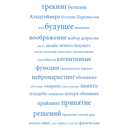
трекинг
болезнь
Альцгеймера
болезнь Паркинсона
будущее
внимание
боль
воображение
выбор
депрессия
дизайн личного будущего
диета
искусственный интеллект
когнитивные
когнитивные
способности
функции
креативность
курение
нейромаркетинг
обоняние
память
ожирение
обучение
омоложение
плацебо
потеря обоняния
поведение
принятие
прайминг
решений
рак
продление жизни
секс
стресс
физическая
реклама
сон
счастье