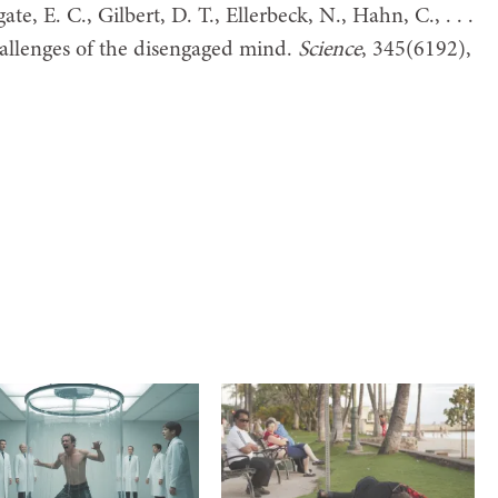
te, E. C., Gilbert, D. T., Ellerbeck, N., Hahn, C., . . .
hallenges of the disengaged mind.
Science
, 345(6192),