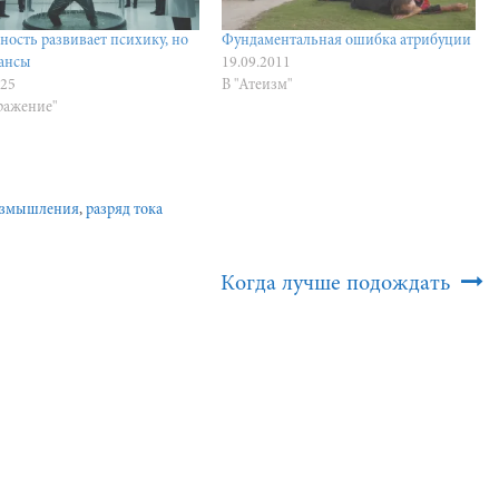
ность развивает психику, но
Фундаментальная ошибка атрибуции
ансы
19.09.2011
025
В "Атеизм"
ражение"
азмышления
,
разряд тока
Когда лучше подождать