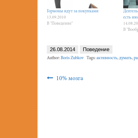
Гормоны идут за покупками
Деятель
13.09.2010
есть ню
В "Поведение"
14.08.2
В "Вооб
26.08.2014
Поведение
Author:
Boris Zubkov
Tags:
активность
,
думать
,
р
Post
10% мозга
Navigation