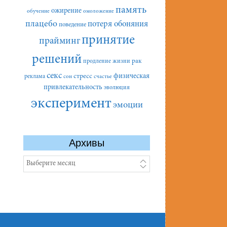
память
ожирение
обучение
омоложение
плацебо
потеря обоняния
поведение
принятие
прайминг
решений
рак
продление жизни
секс
стресс
физическая
реклама
сон
счастье
привлекательность
эволюция
эксперимент
эмоции
Архивы
Архивы