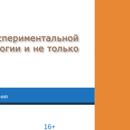
ния
16+