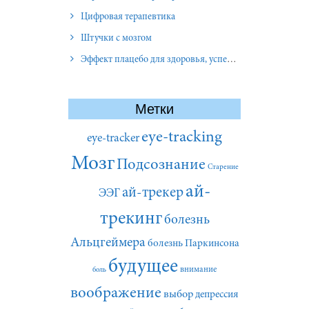
Цифровая терапевтика
Штучки с мозгом
Эффект плацебо для здоровья, успеха и отношений
Метки
eye-tracking
eye-tracker
Мозг
Подсознание
Старение
ай-
ай-трекер
ЭЭГ
трекинг
болезнь
Альцгеймера
болезнь Паркинсона
будущее
внимание
боль
воображение
выбор
депрессия