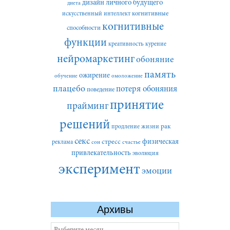
дизайн личного будущего
диета
искусственный интеллект
когнитивные
когнитивные
способности
функции
креативность
курение
нейромаркетинг
обоняние
память
ожирение
обучение
омоложение
плацебо
потеря обоняния
поведение
принятие
прайминг
решений
рак
продление жизни
секс
стресс
физическая
реклама
сон
счастье
привлекательность
эволюция
эксперимент
эмоции
Архивы
Архивы