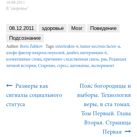
16.08.2011
В "здоровье"
08.12.2011
здоровье
Мозг
Поведение
Подсознание
Author:
Boris Zubkov
Tags:
interleukin-6
,
tumor necrosis factor-α
,
альфа-фактор некроза опухолей
,
диабет
,
интерлюкин-6
,
когнитивные слова
,
причинно-следственная связь
,
рак
,
Редакция
личной истории
,
Старение
,
стресс
,
цитокины
,
эксперимент
Post
Размеры как
Пояс богородицы и
Navigation
сигналы социального
выборы. Технология
статуса
веры, в ста томах.
Том Первый. Глава
Вторая. Страница
Первая