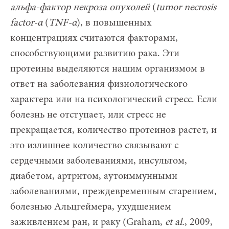
альфа-фактор некроза опухолей
(
tumor
necrosis
factor
-α
(
TNF
-α
), в повышенных
концентрациях считаются факторами,
способствующими развитию рака. Эти
протеины выделяются нашим организмом в
ответ на заболевания физиологического
характера или на психологический стресс. Если
болезнь не отступает, или стресс не
прекращается, количество протеинов растет, и
это излишнее количество связывают с
сердечными заболеваниями, инсультом,
диабетом, артритом, аутоиммунными
заболеваниями, преждевременным старением,
болезнью Альцгеймера, ухудшением
заживлением ран, и раку (Graham,
et
al
.
, 2009,