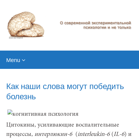
Skip
Menu
to
content
Как наши слова могут победить
болезнь
Цитокины, усиливающие воспалительные
процессы,
интерлюкин-6
(
interleukin
-6
(
IL
-6
) и