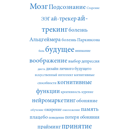
Мозг
Подсознание
Старение
ай-
ай-трекер
ЭЭГ
трекинг
болезнь
Альцгеймера
болезнь Паркинсона
будущее
внимание
боль
воображение
выбор
депрессия
дизайн личного будущего
диета
искусственный интеллект
когнитивные
когнитивные
способности
функции
креативность
курение
нейромаркетинг
обоняние
память
ожирение
обучение
омоложение
плацебо
потеря обоняния
поведение
принятие
прайминг