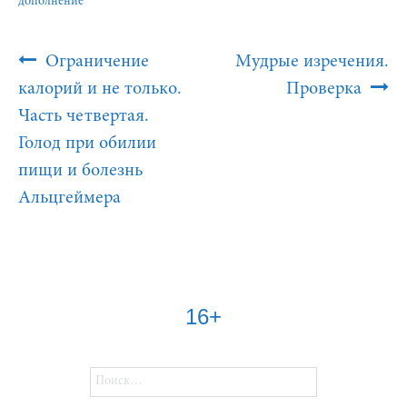
дополнение
Post
Ограничение
Мудрые изречения.
Navigation
калорий и не только.
Проверка
Часть четвертая.
Голод при обилии
пищи и болезнь
Альцгеймера
16+
Найти: