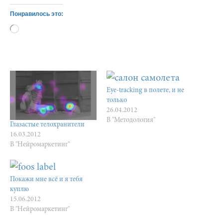
Понравилось это:
Загрузка…
Eye-tracking в полете, и не
только
26.04.2012
В "Методология"
Глазастые телохранители
16.03.2012
В "Нейромаркетинг"
Покажи мне всё и я тебя
куплю
15.06.2012
В "Нейромаркетинг"