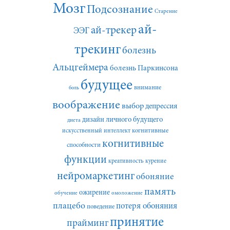
Мозг
Подсознание
Старение
ай-
ай-трекер
ЭЭГ
трекинг
болезнь
Альцгеймера
болезнь Паркинсона
будущее
внимание
боль
воображение
выбор
депрессия
дизайн личного будущего
диета
искусственный интеллект
когнитивные
когнитивные
способности
функции
креативность
курение
нейромаркетинг
обоняние
память
ожирение
обучение
омоложение
плацебо
потеря обоняния
поведение
принятие
прайминг