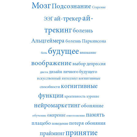
Мозг
Подсознание
Старение
ай-
ай-трекер
ЭЭГ
трекинг
болезнь
Альцгеймера
болезнь Паркинсона
будущее
внимание
боль
воображение
выбор
депрессия
дизайн личного будущего
диета
искусственный интеллект
когнитивные
когнитивные
способности
функции
креативность
курение
нейромаркетинг
обоняние
память
ожирение
обучение
омоложение
плацебо
потеря обоняния
поведение
принятие
прайминг