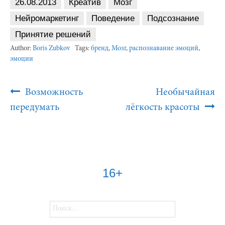
26.08.2013
Креатив
Мозг
Нейромаркетинг
Поведение
Подсознание
Принятие решений
Author:
Boris Zubkov
Tags:
бренд
,
Мозг
,
распознавание эмоций
,
эмоции
Post
Возможность
Необычайная
Navigation
передумать
лёгкость красоты
16+
Найти: