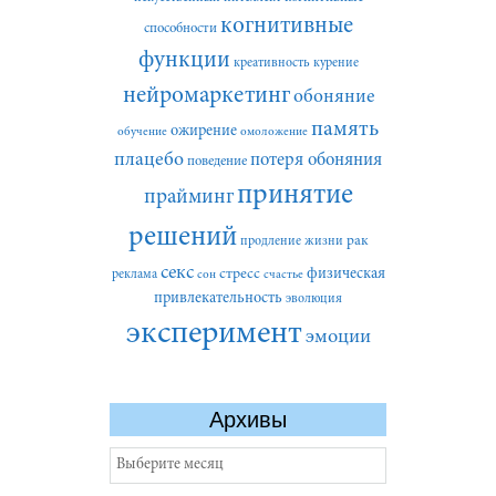
когнитивные
способности
функции
креативность
курение
нейромаркетинг
обоняние
память
ожирение
обучение
омоложение
плацебо
потеря обоняния
поведение
принятие
прайминг
решений
рак
продление жизни
секс
стресс
физическая
реклама
сон
счастье
привлекательность
эволюция
эксперимент
эмоции
Архивы
Архивы