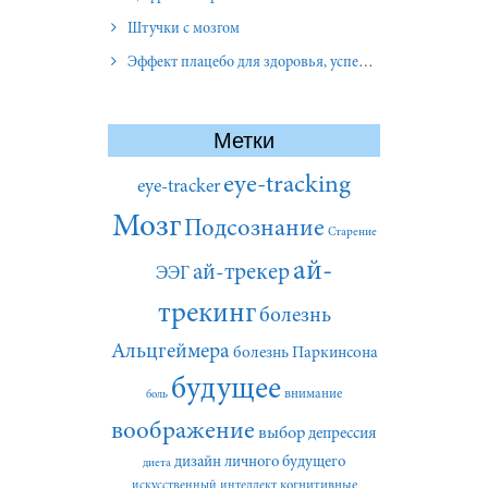
Штучки с мозгом
Эффект плацебо для здоровья, успеха и отношений
Метки
eye-tracking
eye-tracker
Мозг
Подсознание
Старение
ай-
ай-трекер
ЭЭГ
трекинг
болезнь
Альцгеймера
болезнь Паркинсона
будущее
внимание
боль
воображение
выбор
депрессия
дизайн личного будущего
диета
искусственный интеллект
когнитивные