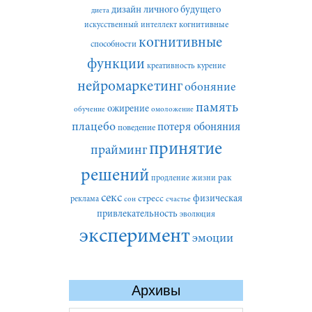
дизайн личного будущего
диета
искусственный интеллект
когнитивные
когнитивные
способности
функции
креативность
курение
нейромаркетинг
обоняние
память
ожирение
обучение
омоложение
плацебо
потеря обоняния
поведение
принятие
прайминг
решений
рак
продление жизни
секс
стресс
физическая
реклама
сон
счастье
привлекательность
эволюция
эксперимент
эмоции
Архивы