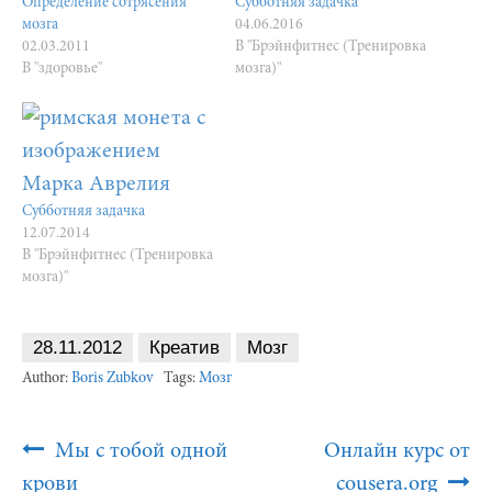
Определение сотрясения
Субботняя задачка
мозга
04.06.2016
02.03.2011
В "Брэйнфитнес (Тренировка
В "здоровье"
мозга)"
Субботняя задачка
12.07.2014
В "Брэйнфитнес (Тренировка
мозга)"
28.11.2012
Креатив
Мозг
Author:
Boris Zubkov
Tags:
Мозг
Post
Мы с тобой одной
Онлайн курс от
Navigation
крови
cousera.org