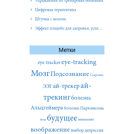
Упражнения по тренировке обоняния
Цифровая терапевтика
Штучки с мозгом
Эффект плацебо для здоровья, успеха и отношений
Метки
eye-tracking
eye-tracker
Мозг
Подсознание
Старение
ай-
ай-трекер
ЭЭГ
трекинг
болезнь
Альцгеймера
болезнь Паркинсона
будущее
внимание
боль
воображение
выбор
депрессия