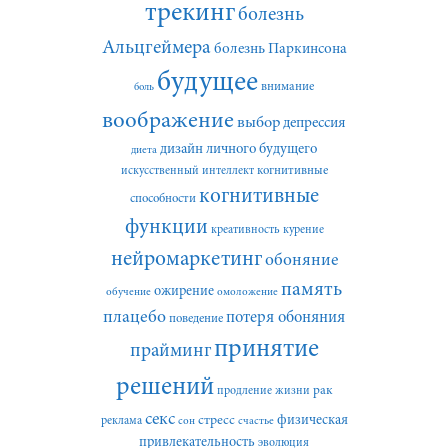
трекинг
болезнь
Альцгеймера
болезнь Паркинсона
будущее
внимание
боль
воображение
выбор
депрессия
дизайн личного будущего
диета
искусственный интеллект
когнитивные
когнитивные
способности
функции
креативность
курение
нейромаркетинг
обоняние
память
ожирение
обучение
омоложение
плацебо
потеря обоняния
поведение
принятие
прайминг
решений
рак
продление жизни
секс
стресс
физическая
реклама
сон
счастье
привлекательность
эволюция