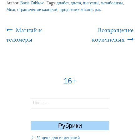
Author:
Boris Zubkov
Tags:
диабет
,
диета
,
инсулин
,
метаболизм
,
Мозг
,
ограничение калорий
,
продление жизни
,
рак
Post
Магний и
Возвращение
Navigation
теломеры
коричневых
16+
Найти:
Рубрики
51 день для изменений