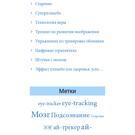
Старение
Суперплацебо
Технология веры
Тренинг по развитию воображения
Упражнения по тренировке обоняния
Цифровая терапевтика
Штучки с мозгом
Эффект плацебо для здоровья, успеха и отношений
Метки
eye-tracking
eye-tracker
Мозг
Подсознание
Старение
ай-
ай-трекер
ЭЭГ