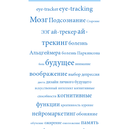
eye-tracking
eye-tracker
Мозг
Подсознание
Старение
ай-
ай-трекер
ЭЭГ
трекинг
болезнь
Альцгеймера
болезнь Паркинсона
будущее
внимание
боль
воображение
выбор
депрессия
дизайн личного будущего
диета
искусственный интеллект
когнитивные
когнитивные
способности
функции
креативность
курение
нейромаркетинг
обоняние
память
ожирение
обучение
омоложение