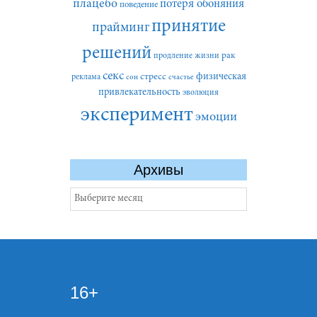
плацебо
потеря обоняния
поведение
принятие
прайминг
решений
рак
продление жизни
секс
стресс
физическая
реклама
сон
счастье
привлекательность
эволюция
эксперимент
эмоции
Архивы
Архивы
16+