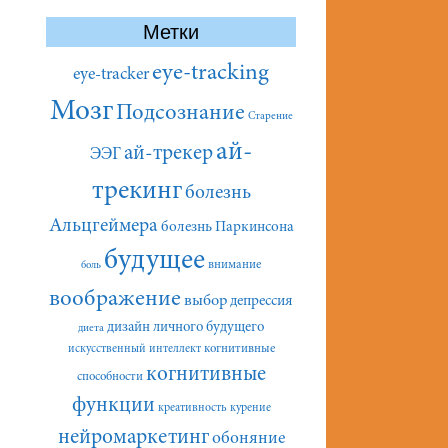
Метки
eye-tracking
eye-tracker
Мозг
Подсознание
Старение
ай-
ай-трекер
ЭЭГ
трекинг
болезнь
Альцгеймера
болезнь Паркинсона
будущее
внимание
боль
воображение
выбор
депрессия
дизайн личного будущего
диета
искусственный интеллект
когнитивные
когнитивные
способности
функции
креативность
курение
нейромаркетинг
обоняние