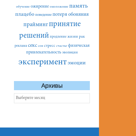
память
ожирение
обучение
омоложение
плацебо
потеря обоняния
поведение
принятие
прайминг
решений
рак
продление жизни
секс
стресс
физическая
реклама
сон
счастье
привлекательность
эволюция
эксперимент
эмоции
Архивы
Архивы