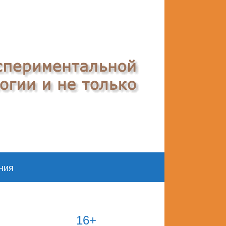
ния
16+