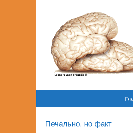
Skip
Гл
to
content
Печально, но факт