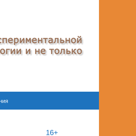
ния
16+