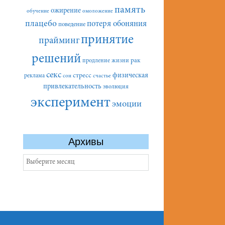
память
ожирение
обучение
омоложение
плацебо
потеря обоняния
поведение
принятие
прайминг
решений
рак
продление жизни
секс
стресс
физическая
реклама
сон
счастье
привлекательность
эволюция
эксперимент
эмоции
Архивы
Архивы