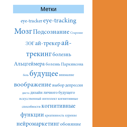
Метки
eye-tracking
eye-tracker
Мозг
Подсознание
Старение
ай-
ай-трекер
ЭЭГ
трекинг
болезнь
Альцгеймера
болезнь Паркинсона
будущее
внимание
боль
воображение
выбор
депрессия
дизайн личного будущего
диета
искусственный интеллект
когнитивные
когнитивные
способности
функции
креативность
курение
нейромаркетинг
обоняние