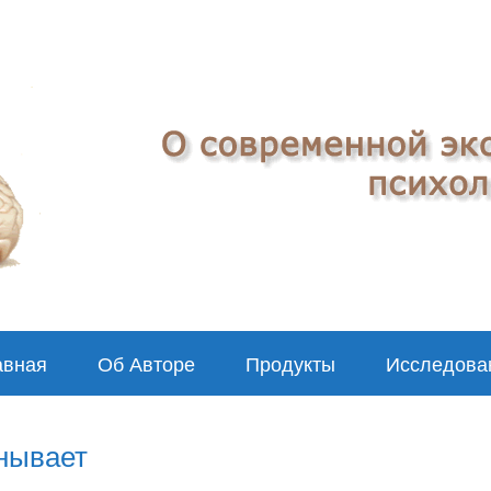
авная
Об Авторе
Продукты
Исследова
нывает