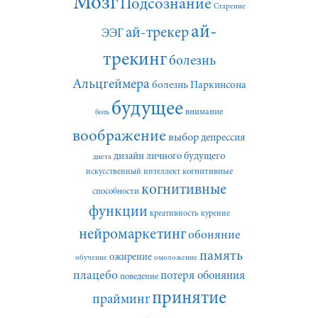
Мозг
Подсознание
Старение
ай-
ай-трекер
ЭЭГ
трекинг
болезнь
Альцгеймера
болезнь Паркинсона
будущее
внимание
боль
воображение
выбор
депрессия
дизайн личного будущего
диета
искусственный интеллект
когнитивные
когнитивные
способности
функции
креативность
курение
нейромаркетинг
обоняние
память
ожирение
обучение
омоложение
плацебо
потеря обоняния
поведение
принятие
прайминг