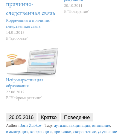
20.10.2011
В "Поведение"
Корреляция и причинно-
следственная связь
14.01.2013
В "здоровье"
Нейромаркетинг для
образования
22.06.2012
В "Нейромаркетинг"
26.05.2016
Кратко
Поведение
Author:
Boris Zubkov
Tags:
аутизм
,
вакцинация
,
внимание
,
иммиграция
,
корреляции
,
прививки
,
скорочтение
,
улучшение