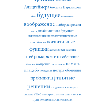
Альцгеймера
болезнь Паркинсона
будущее
внимание
боль
воображение
выбор
депрессия
дизайн личного будущего
диета
искусственный интеллект
когнитивные
когнитивные
способности
функции
креативность
курение
нейромаркетинг
обоняние
память
ожирение
обучение
омоложение
плацебо
потеря обоняния
поведение
принятие
прайминг
решений
рак
продление жизни
секс
стресс
физическая
реклама
сон
счастье
привлекательность
эволюция