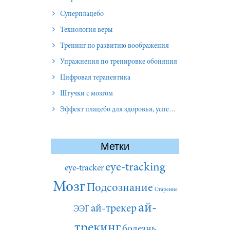
Суперплацебо
Технология веры
Тренинг по развитию воображения
Упражнения по тренировке обоняния
Цифровая терапевтика
Штучки с мозгом
Эффект плацебо для здоровья, успеха и отношений
Метки
eye-tracking
eye-tracker
Мозг
Подсознание
Старение
ай-
ай-трекер
ЭЭГ
трекинг
болезнь