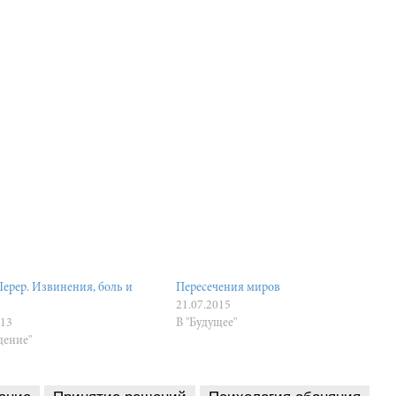
ерер. Извинения, боль и
Пересечения миров
21.07.2015
013
В "Будущее"
дение"