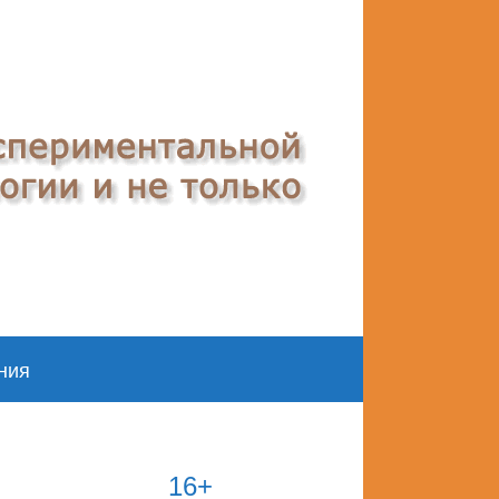
ния
16+