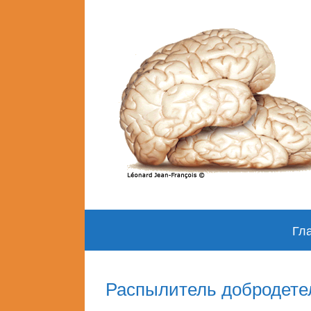
Skip
Гл
to
content
Распылитель добродете