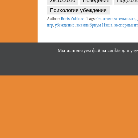
29.10.2010
Поведение
Подсозн
Психология убеждения
Author:
Boris Zubkov
Tags:
благотворительность
,
игр
,
убеждение
,
эквилибриум Нэша
,
эксперимент
Post
Поход в кондитерскую
Мы используем файлы cookie для улу
Navigation
16+