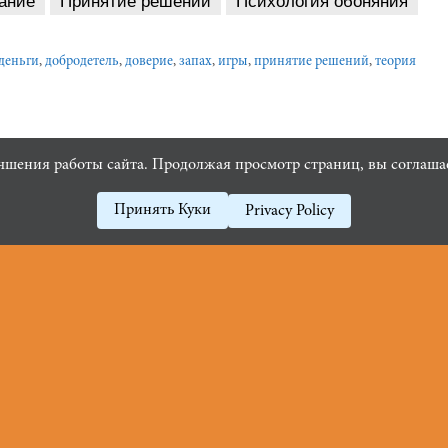
ание
Принятие решений
Психология обоняния
деньги
,
добродетель
,
доверие
,
запах
,
игры
,
принятие решений
,
теория
Гулять пешком полезно для мозга
чшения работы сайта. Продолжая просмотр страниц, вы соглашае
Принять Куки
Privacy Policy
Пользовательское
Поли
соглашение
отно
перс