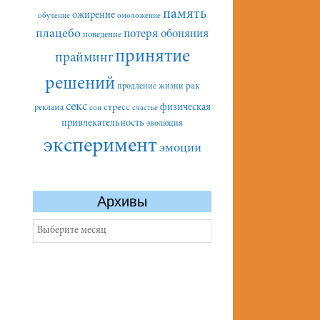
память
ожирение
обучение
омоложение
плацебо
потеря обоняния
поведение
принятие
прайминг
решений
рак
продление жизни
секс
стресс
физическая
реклама
сон
счастье
привлекательность
эволюция
эксперимент
эмоции
Архивы
Архивы