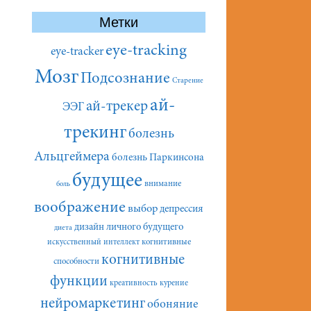
Метки
eye-tracking
eye-tracker
Мозг
Подсознание
Старение
ай-
ай-трекер
ЭЭГ
трекинг
болезнь
Альцгеймера
болезнь Паркинсона
будущее
внимание
боль
воображение
выбор
депрессия
дизайн личного будущего
диета
искусственный интеллект
когнитивные
когнитивные
способности
функции
креативность
курение
нейромаркетинг
обоняние