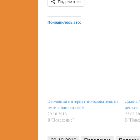
Поделиться
Понравилось это:
Эволюция интернет-пользователя: на
Джона Л
пути к homo socialis
деньги
29.10.2013
22.02.2
В "Поведение"
В "Пове