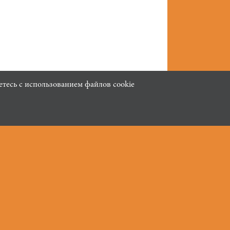
тесь с использованием файлов cookie
тика в
шении обработки
ональных данных