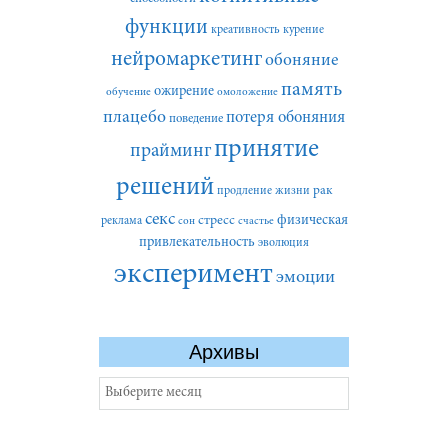
функции
креативность
курение
нейромаркетинг
обоняние
память
ожирение
обучение
омоложение
плацебо
потеря обоняния
поведение
принятие
прайминг
решений
рак
продление жизни
секс
стресс
физическая
реклама
сон
счастье
привлекательность
эволюция
эксперимент
эмоции
Архивы
Архивы