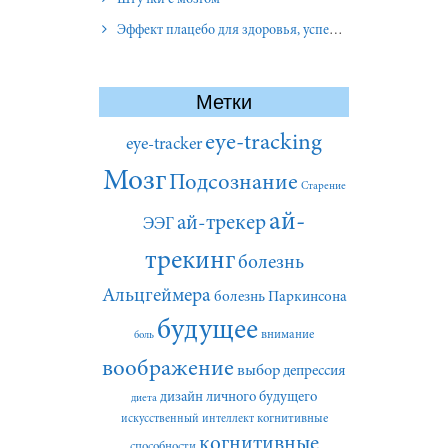
Штучки с мозгом
Эффект плацебо для здоровья, успеха и отношений
Метки
eye-tracking
eye-tracker
Мозг
Подсознание
Старение
ай-
ай-трекер
ЭЭГ
трекинг
болезнь
Альцгеймера
болезнь Паркинсона
будущее
внимание
боль
воображение
выбор
депрессия
дизайн личного будущего
диета
искусственный интеллект
когнитивные
когнитивные
способности