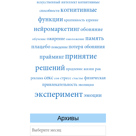
искусственный интеллект
когнитивные
когнитивные
способности
функции
креативность
курение
нейромаркетинг
обоняние
память
ожирение
обучение
омоложение
плацебо
потеря обоняния
поведение
принятие
прайминг
решений
рак
продление жизни
секс
стресс
физическая
реклама
сон
счастье
привлекательность
эволюция
эксперимент
эмоции
Архивы
Архивы