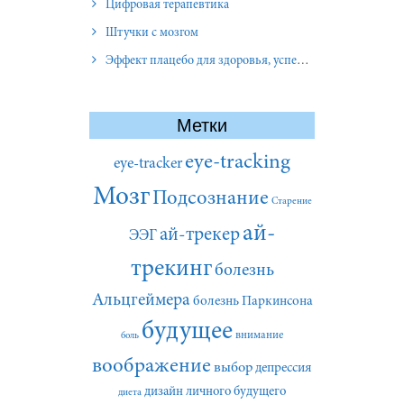
Цифровая терапевтика
Штучки с мозгом
Эффект плацебо для здоровья, успеха и отношений
Метки
eye-tracking
eye-tracker
Мозг
Подсознание
Старение
ай-
ай-трекер
ЭЭГ
трекинг
болезнь
Альцгеймера
болезнь Паркинсона
будущее
внимание
боль
воображение
выбор
депрессия
дизайн личного будущего
диета