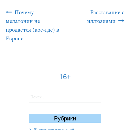
Post
Почему
Расставание с
Navigation
мелатонин не
иллюзиями
продается (кое-где) в
Европе
16+
Найти:
Рубрики