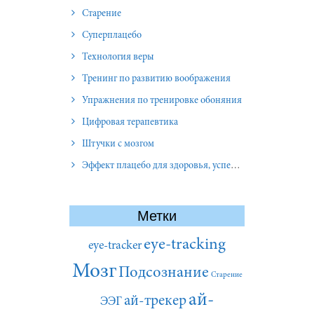
Старение
Суперплацебо
Технология веры
Тренинг по развитию воображения
Упражнения по тренировке обоняния
Цифровая терапевтика
Штучки с мозгом
Эффект плацебо для здоровья, успеха и отношений
Метки
eye-tracking
eye-tracker
Мозг
Подсознание
Старение
ай-
ай-трекер
ЭЭГ