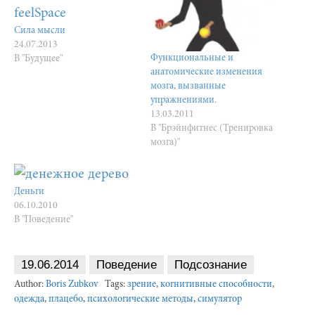
Сила мысли
24.07.2013
Функциональные и
В "Будущее"
анатомические изменения
мозга, вызванные
упражнениями.
13.03.2011
В "Брэйнфитнес (Тренировка
мозга)"
Деньги
06.10.2010
В "Поведение"
19.06.2014
Поведение
Подсознание
Author:
Boris Zubkov
Tags:
зрение
,
когнитивные способности
,
одежда
,
плацебо
,
психологические методы
,
симулятор