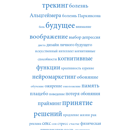
трекинг
болезнь
Альцгеймера
болезнь Паркинсона
будущее
внимание
боль
воображение
выбор
депрессия
дизайн личного будущего
диета
искусственный интеллект
когнитивные
когнитивные
способности
функции
креативность
курение
нейромаркетинг
обоняние
память
ожирение
обучение
омоложение
плацебо
потеря обоняния
поведение
принятие
прайминг
решений
рак
продление жизни
секс
стресс
физическая
реклама
сон
счастье