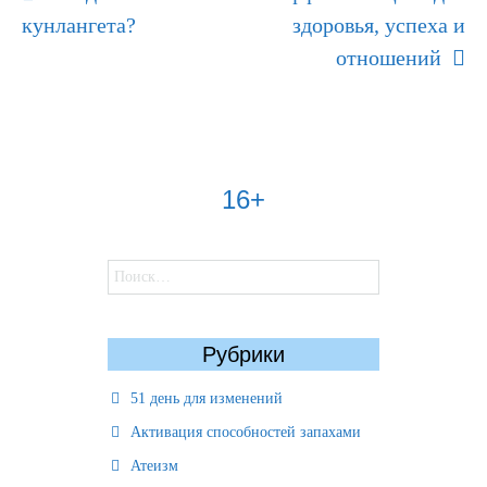
Navigation
кунлангета?
здоровья, успеха и
отношений
16+
Найти:
Рубрики
51 день для изменений
Активация способностей запахами
Атеизм