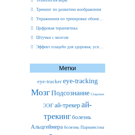
Технология веры
Тренинг по развитию воображения
Упражнения по тренировке обоняния
Цифровая терапевтика
Штучки с мозгом
Эффект плацебо для здоровья, успеха и отношений
Метки
eye-tracking
eye-tracker
Мозг
Подсознание
Старение
ай-
ай-трекер
ЭЭГ
трекинг
болезнь
Альцгеймера
болезнь Паркинсона