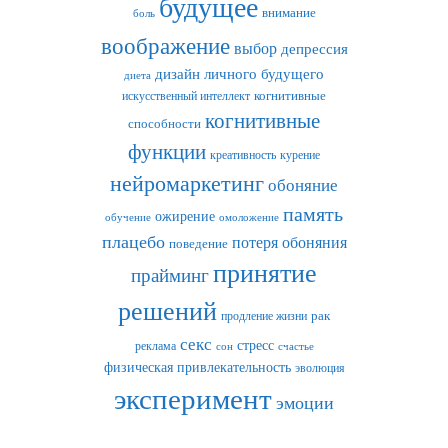
будущее
внимание
боль
воображение
выбор
депрессия
дизайн личного будущего
диета
искусственный интеллект
когнитивные
когнитивные
способности
функции
креативность
курение
нейромаркетинг
обоняние
память
ожирение
обучение
омоложение
плацебо
потеря обоняния
поведение
принятие
прайминг
решений
рак
продление жизни
секс
стресс
реклама
сон
счастье
физическая привлекательность
эволюция
эксперимент
эмоции