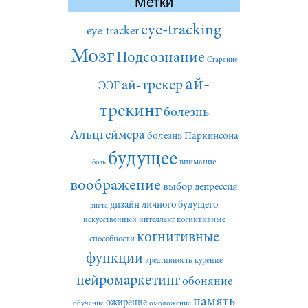
Метки
eye-tracking
eye-tracker
Мозг
Подсознание
Старение
ай-
ай-трекер
ЭЭГ
трекинг
болезнь
Альцгеймера
болезнь Паркинсона
будущее
внимание
боль
воображение
выбор
депрессия
дизайн личного будущего
диета
искусственный интеллект
когнитивные
когнитивные
способности
функции
креативность
курение
нейромаркетинг
обоняние
память
ожирение
обучение
омоложение