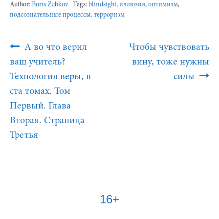
Author:
Boris Zubkov
Tags:
blindsight
,
иллюзия
,
оптимизм
,
подсознательные процессы
,
терроризм
Post
А во что верил
Чтобы чувствовать
Navigation
ваш учитель?
вину, тоже нужны
Технология веры, в
силы
ста томах. Том
Первый. Глава
Вторая. Страница
Третья
16+