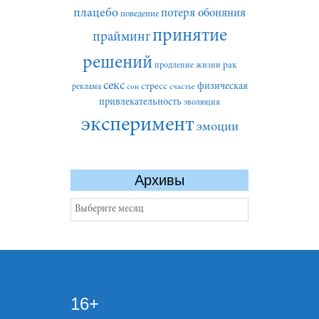
плацебо
потеря обоняния
поведение
принятие
прайминг
решений
рак
продление жизни
секс
стресс
физическая
реклама
сон
счастье
привлекательность
эволюция
эксперимент
эмоции
Архивы
Архивы
16+