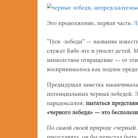
Это продолжение, первая часть:
Л
“Гуси -лебеди” — название извест
служат Бабе-яге и уносят детей. М
мимолетное отвращение — от этих
воспринималось как подлое преда
Предыдущая заметка заканчивала
потенциальных черных лебедей. 
парадоксален:
пытаться представи
«черного лебедя» — это бесполезн
По самой своей природе «черный 
представить, он бы перестал быть