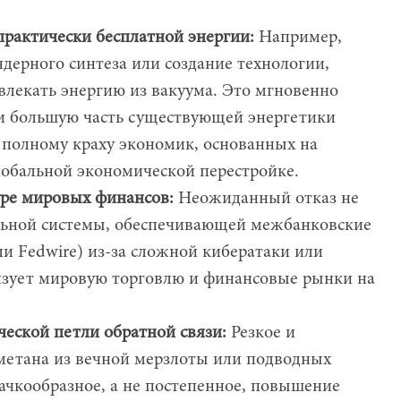
рактически бесплатной энергии:
Например,
ядерного синтеза или создание технологии,
лекать энергию из вакуума. Это мгновенно
 и большую часть существующей энергетики
 полному краху экономик, основанных на
глобальной экономической перестройке.
уре мировых финансов:
Неожиданный отказ не
альной системы, обеспечивающей межбанковские
и Fedwire) из-за сложной кибератаки или
лизует мировую торговлю и финансовые рынки на
еской петли обратной связи:
Резкое и
етана из вечной мерзлоты или подводных
качкообразное, а не постепенное, повышение