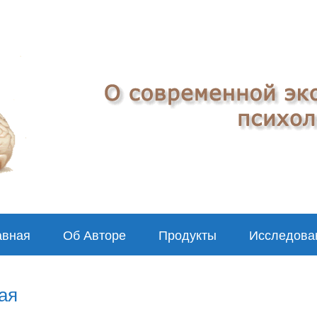
авная
Об Авторе
Продукты
Исследова
ая