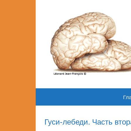
Skip
Гл
to
content
Гуси-лебеди. Часть втор