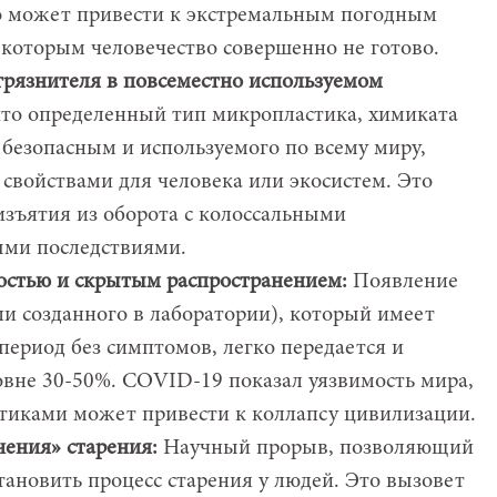
о может привести к экстремальным погодным
 которым человечество совершенно не готово.
грязнителя в повсеместно используемом
что определенный тип микропластика, химиката
 безопасным и используемого по всему миру,
свойствами для человека или экосистем. Это
изъятия из оборота с колоссальными
ыми последствиями.
остью и скрытым распространением:
Появление
ли созданного в лаборатории), который имеет
ериод без симптомов, легко передается и
овне 30-50%. COVID-19 показал уязвимость мира,
стиками может привести к коллапсу цивилизации.
ения» старения:
Научный прорыв, позволяющий
тановить процесс старения у людей. Это вызовет