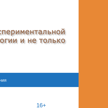
ния
16+