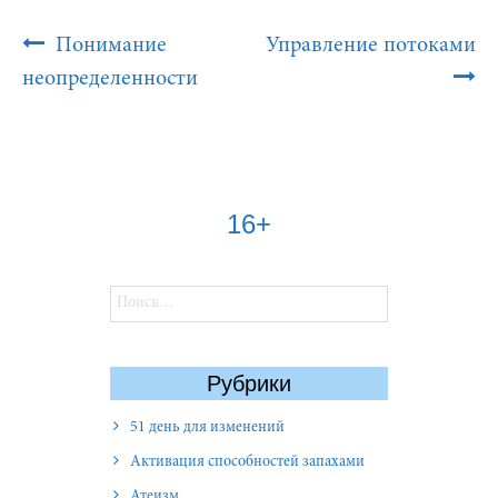
Post
Понимание
Управление потоками
Navigation
неопределенности
16+
Найти:
Рубрики
51 день для изменений
Активация способностей запахами
Атеизм