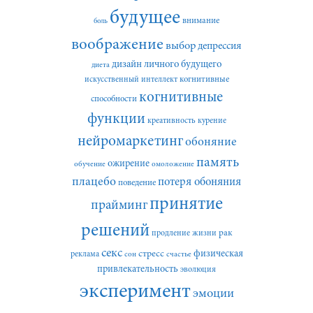
будущее
внимание
боль
воображение
выбор
депрессия
дизайн личного будущего
диета
искусственный интеллект
когнитивные
когнитивные
способности
функции
креативность
курение
нейромаркетинг
обоняние
память
ожирение
обучение
омоложение
плацебо
потеря обоняния
поведение
принятие
прайминг
решений
рак
продление жизни
секс
стресс
физическая
реклама
сон
счастье
привлекательность
эволюция
эксперимент
эмоции