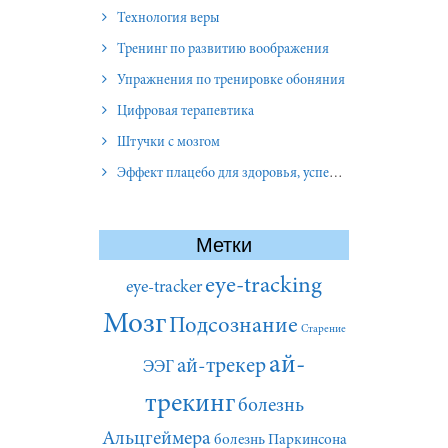
Технология веры
Тренинг по развитию воображения
Упражнения по тренировке обоняния
Цифровая терапевтика
Штучки с мозгом
Эффект плацебо для здоровья, успеха и отношений
Метки
eye-tracking
eye-tracker
Мозг
Подсознание
Старение
ай-
ай-трекер
ЭЭГ
трекинг
болезнь
Альцгеймера
болезнь Паркинсона