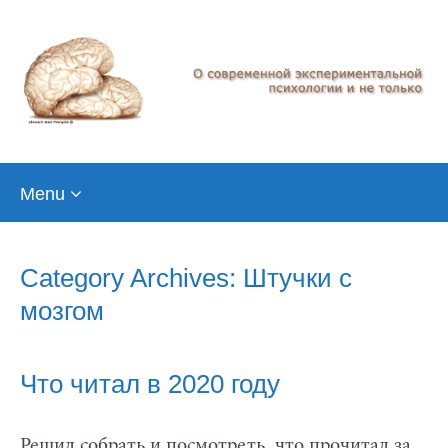
Skip
Menu
to
content
Category Archives: Штучки с
мозгом
Что читал в 2020 году
Решил собрать и посмотреть, что прочитал за