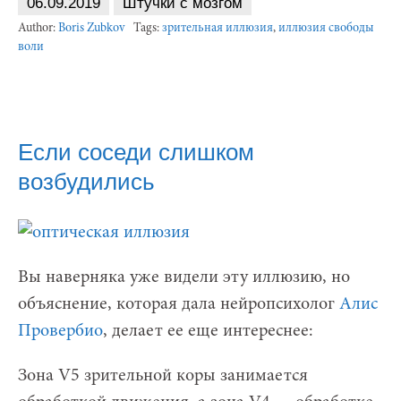
06.09.2019
Штучки с мозгом
Author:
Boris Zubkov
Tags:
зрительная иллюзия
,
иллюзия свободы
воли
Если соседи слишком
возбудились
Вы наверняка уже видели эту иллюзию, но
объяснение, которая дала нейропсихолог
Алис
Провербио
, делает ее еще интереснее:
Зона V5 зрительной коры занимается