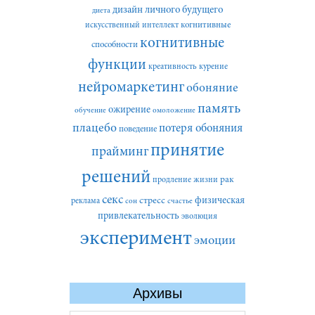
дизайн личного будущего
диета
искусственный интеллект
когнитивные
когнитивные
способности
функции
креативность
курение
нейромаркетинг
обоняние
память
ожирение
обучение
омоложение
плацебо
потеря обоняния
поведение
принятие
прайминг
решений
рак
продление жизни
секс
стресс
физическая
реклама
сон
счастье
привлекательность
эволюция
эксперимент
эмоции
Архивы