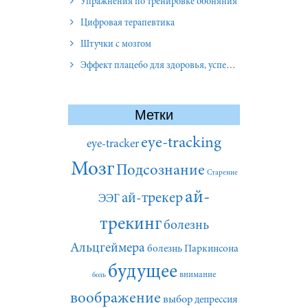
Упражнения по тренировке обоняния
Цифровая терапевтика
Штучки с мозгом
Эффект плацебо для здоровья, успеха и отношений
Метки
eye-tracking
eye-tracker
Мозг
Подсознание
Старение
ай-
ай-трекер
ЭЭГ
трекинг
болезнь
Альцгеймера
болезнь Паркинсона
будущее
внимание
боль
воображение
выбор
депрессия