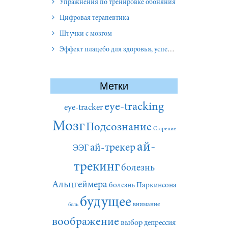
Упражнения по тренировке обоняния
Цифровая терапевтика
Штучки с мозгом
Эффект плацебо для здоровья, успеха и отношений
Метки
eye-tracking
eye-tracker
Мозг
Подсознание
Старение
ай-
ай-трекер
ЭЭГ
трекинг
болезнь
Альцгеймера
болезнь Паркинсона
будущее
внимание
боль
воображение
выбор
депрессия