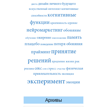
дизайн личного будущего
диета
искусственный интеллект
когнитивные
когнитивные
способности
функции
креативность
курение
нейромаркетинг
обоняние
память
ожирение
обучение
омоложение
плацебо
потеря обоняния
поведение
принятие
прайминг
решений
рак
продление жизни
секс
стресс
физическая
реклама
сон
счастье
привлекательность
эволюция
эксперимент
эмоции
Архивы