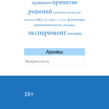
принятие
прайминг
решений
рак
продление жизни
секс
стресс
физическая
реклама
сон
счастье
привлекательность
эволюция
эксперимент
эмоции
Архивы
Архивы
16+