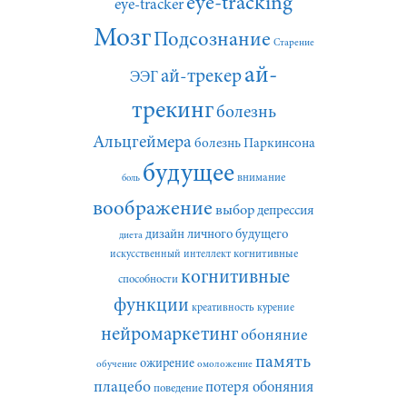
eye-tracking
eye-tracker
Мозг
Подсознание
Старение
ай-
ай-трекер
ЭЭГ
трекинг
болезнь
Альцгеймера
болезнь Паркинсона
будущее
внимание
боль
воображение
выбор
депрессия
дизайн личного будущего
диета
искусственный интеллект
когнитивные
когнитивные
способности
функции
креативность
курение
нейромаркетинг
обоняние
память
ожирение
обучение
омоложение
плацебо
потеря обоняния
поведение