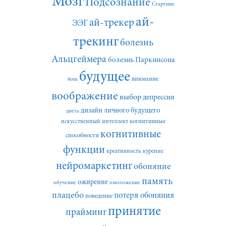
Мозг
Подсознание
Старение
ай-
ай-трекер
ЭЭГ
трекинг
болезнь
Альцгеймера
болезнь Паркинсона
будущее
внимание
боль
воображение
выбор
депрессия
дизайн личного будущего
диета
искусственный интеллект
когнитивные
когнитивные
способности
функции
креативность
курение
нейромаркетинг
обоняние
память
ожирение
обучение
омоложение
плацебо
потеря обоняния
поведение
принятие
прайминг