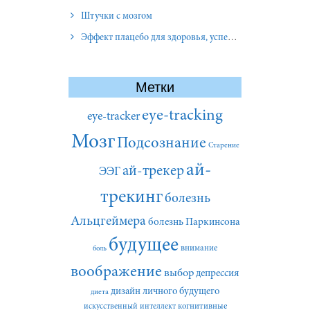
Штучки с мозгом
Эффект плацебо для здоровья, успеха и отношений
Метки
eye-tracking
eye-tracker
Мозг
Подсознание
Старение
ай-
ай-трекер
ЭЭГ
трекинг
болезнь
Альцгеймера
болезнь Паркинсона
будущее
внимание
боль
воображение
выбор
депрессия
дизайн личного будущего
диета
искусственный интеллект
когнитивные