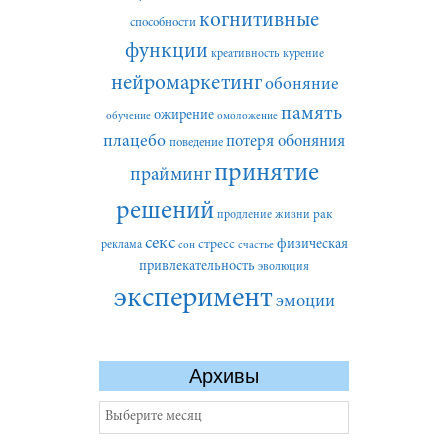
когнитивные
способности
функции
креативность
курение
нейромаркетинг
обоняние
память
ожирение
обучение
омоложение
плацебо
потеря обоняния
поведение
принятие
прайминг
решений
рак
продление жизни
секс
стресс
физическая
реклама
сон
счастье
привлекательность
эволюция
эксперимент
эмоции
Архивы
Архивы