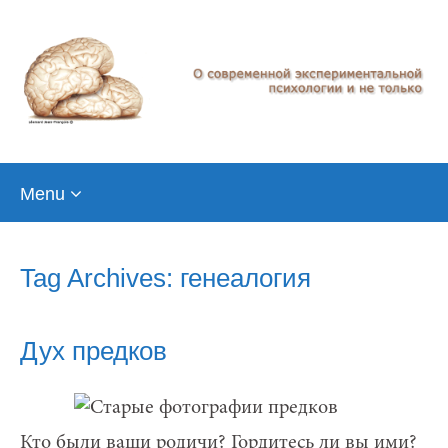
Skip
Menu
to
content
Tag Archives: генеалогия
Дух предков
Кто были ваши родичи? Гордитесь ли вы ими?