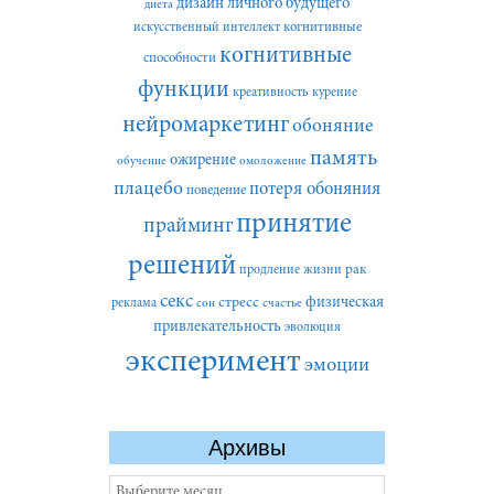
дизайн личного будущего
диета
искусственный интеллект
когнитивные
когнитивные
способности
функции
креативность
курение
нейромаркетинг
обоняние
память
ожирение
обучение
омоложение
плацебо
потеря обоняния
поведение
принятие
прайминг
решений
рак
продление жизни
секс
стресс
физическая
реклама
сон
счастье
привлекательность
эволюция
эксперимент
эмоции
Архивы
Архивы