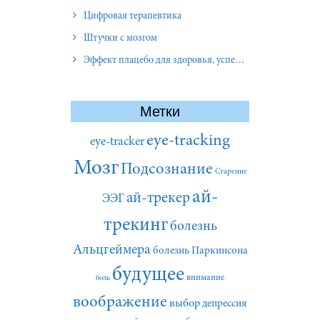
Цифровая терапевтика
Штучки с мозгом
Эффект плацебо для здоровья, успеха и отношений
Метки
eye-tracking
eye-tracker
Мозг
Подсознание
Старение
ай-
ай-трекер
ЭЭГ
трекинг
болезнь
Альцгеймера
болезнь Паркинсона
будущее
внимание
боль
воображение
выбор
депрессия