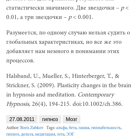
статистически значимого. Две звездочки –
p
<
0.01, а три звездочки –
p
< 0.001.
Разумеется, по одному случаю нельзя судить о
глобальных характеристиках, но все же это
добавляет нам немного в понимании этих
процессов.
Halsband, U., Mueller, S., Hinterberger, T., &
Strickner, S. (2009). Plasticity changes in the brain
in hypnosis and meditation.
Contemporary
Hypnosis
, 26(4), 194-215. doi:10.1002/ch.386.
27.08.2011
гипноз
Мозг
Author:
Boris Zubkov
Tags:
альфа
,
бета
,
гамма
,
гипнабельность
,
гипноз
,
дельта
,
медитация
,
тета
,
ЭЭГ