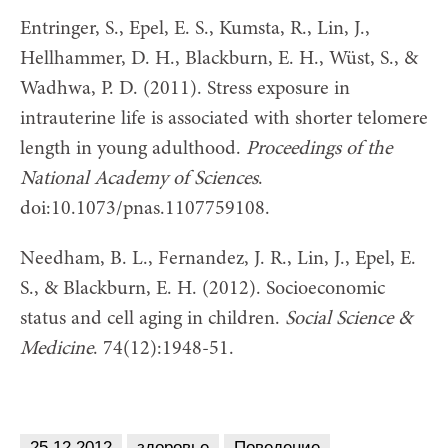
Entringer, S., Epel, E. S., Kumsta, R., Lin, J.,
Hellhammer, D. H., Blackburn, E. H., Wüst, S., &
Wadhwa, P. D. (2011). Stress exposure in
intrauterine life is associated with shorter telomere
length in young adulthood.
Proceedings of the
National Academy of Sciences
.
doi:10.1073/pnas.1107759108.
Needham, B. L., Fernandez, J. R., Lin, J., Epel, E.
S., & Blackburn, E. H. (2012). Socioeconomic
status and cell aging in children.
Social Science &
Medicine
. 74(12):1948-51.
25.12.2012
здоровье
Поведение