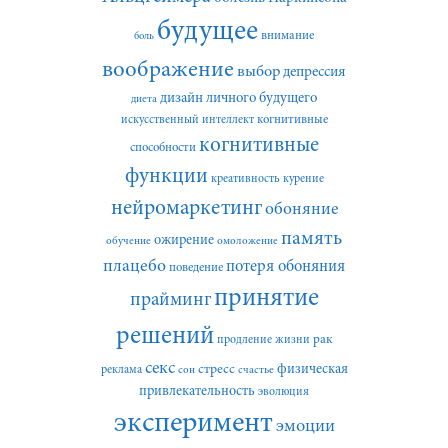
будущее
внимание
боль
воображение
выбор
депрессия
дизайн личного будущего
диета
искусственный интеллект
когнитивные
когнитивные
способности
функции
креативность
курение
нейромаркетинг
обоняние
память
ожирение
обучение
омоложение
плацебо
потеря обоняния
поведение
принятие
прайминг
решений
рак
продление жизни
секс
стресс
физическая
реклама
сон
счастье
привлекательность
эволюция
эксперимент
эмоции