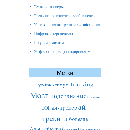
Технология веры
Тренинг по развитию воображения
Упражнения по тренировке обоняния
Цифровая терапевтика
Штучки с мозгом
Эффект плацебо для здоровья, успеха и отношений
Метки
eye-tracking
eye-tracker
Мозг
Подсознание
Старение
ай-
ай-трекер
ЭЭГ
трекинг
болезнь
Альцгеймера
болезнь Паркинсона