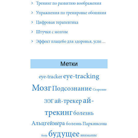
Тренинг по развитию воображения
Упражнения по тренировке обоняния
Цифровая терапевтика
Штучки с мозгом
Эффект плацебо для здоровья, успеха и отношений
Метки
eye-tracking
eye-tracker
Мозг
Подсознание
Старение
ай-
ай-трекер
ЭЭГ
трекинг
болезнь
Альцгеймера
болезнь Паркинсона
будущее
внимание
боль