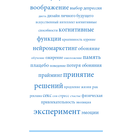
воображение
выбор
депрессия
дизайн личного будущего
диета
искусственный интеллект
когнитивные
когнитивные
способности
функции
креативность
курение
нейромаркетинг
обоняние
память
ожирение
обучение
омоложение
плацебо
потеря обоняния
поведение
принятие
прайминг
решений
рак
продление жизни
секс
стресс
физическая
реклама
сон
счастье
привлекательность
эволюция
эксперимент
эмоции