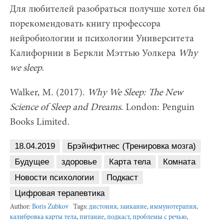
Для любителей разобраться получше хотел бы
порекомендовать книгу профессора
нейробиологии и психологии Университета
Калифорнии в Беркли Мэттью Уолкера
Why
we sleep
.
Walker, M. (2017).
Why We Sleep: The New
Science of Sleep and Dreams
. London: Penguin
Books Limited.
18.04.2019
Брэйнфитнес (Тренировка мозга)
Будущее
здоровье
Карта тела
Комната
Новости психологии
Подкаст
Цифровая терапевтика
Author:
Boris Zubkov
Tags:
дистония
,
заикание
,
иммунотерапия
,
калибровка карты тела
,
питание
,
подкаст
,
проблемы с речью
,