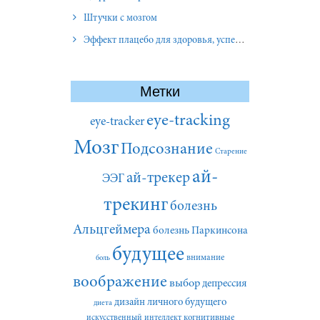
Штучки с мозгом
Эффект плацебо для здоровья, успеха и отношений
Метки
eye-tracking
eye-tracker
Мозг
Подсознание
Старение
ай-
ай-трекер
ЭЭГ
трекинг
болезнь
Альцгеймера
болезнь Паркинсона
будущее
внимание
боль
воображение
выбор
депрессия
дизайн личного будущего
диета
искусственный интеллект
когнитивные