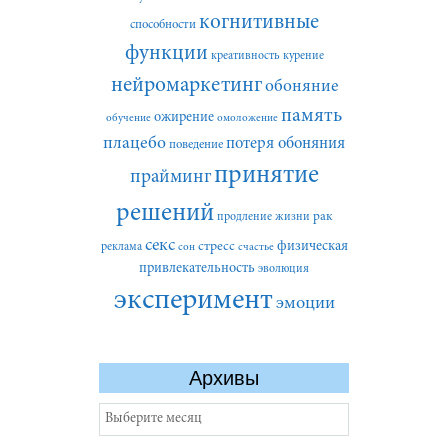
когнитивные
способности
функции
креативность
курение
нейромаркетинг
обоняние
память
ожирение
обучение
омоложение
плацебо
потеря обоняния
поведение
принятие
прайминг
решений
рак
продление жизни
секс
стресс
физическая
реклама
сон
счастье
привлекательность
эволюция
эксперимент
эмоции
Архивы
Архивы