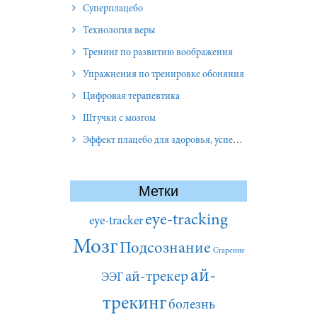
Суперплацебо
Технология веры
Тренинг по развитию воображения
Упражнения по тренировке обоняния
Цифровая терапевтика
Штучки с мозгом
Эффект плацебо для здоровья, успеха и отношений
Метки
eye-tracking
eye-tracker
Мозг
Подсознание
Старение
ай-
ай-трекер
ЭЭГ
трекинг
болезнь