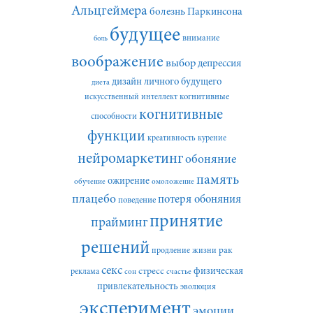
Альцгеймера
болезнь Паркинсона
будущее
внимание
боль
воображение
выбор
депрессия
дизайн личного будущего
диета
искусственный интеллект
когнитивные
когнитивные
способности
функции
креативность
курение
нейромаркетинг
обоняние
память
ожирение
обучение
омоложение
плацебо
потеря обоняния
поведение
принятие
прайминг
решений
рак
продление жизни
секс
стресс
физическая
реклама
сон
счастье
привлекательность
эволюция
эксперимент
эмоции