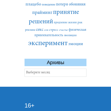
плацебо
потеря обоняния
поведение
принятие
прайминг
решений
рак
продление жизни
секс
стресс
физическая
реклама
сон
счастье
привлекательность
эволюция
эксперимент
эмоции
Архивы
Архивы
16+