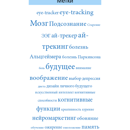
Метки
eye-tracking
eye-tracker
Мозг
Подсознание
Старение
ай-
ай-трекер
ЭЭГ
трекинг
болезнь
Альцгеймера
болезнь Паркинсона
будущее
внимание
боль
воображение
выбор
депрессия
дизайн личного будущего
диета
искусственный интеллект
когнитивные
когнитивные
способности
функции
креативность
курение
нейромаркетинг
обоняние
память
ожирение
обучение
омоложение