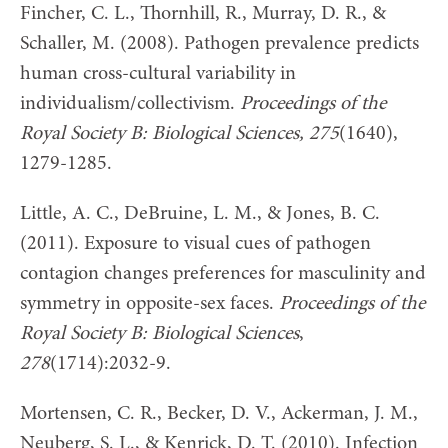
Fincher, C. L., Thornhill, R., Murray, D. R., &
Schaller, M. (2008). Pathogen prevalence predicts
human cross-cultural variability in
individualism/collectivism.
Proceedings of the
Royal Society B: Biological Sciences, 275
(1640),
1279-1285.
Little, A. C., DeBruine, L. M., & Jones, B. C.
(2011). Exposure to visual cues of pathogen
contagion changes preferences for masculinity and
symmetry in opposite-sex faces.
Proceedings of the
Royal Society B: Biological Sciences
,
278
(1714):2032-9.
Mortensen, C. R., Becker, D. V., Ackerman, J. M.,
Neuberg, S. L., & Kenrick, D. T. (2010). Infection