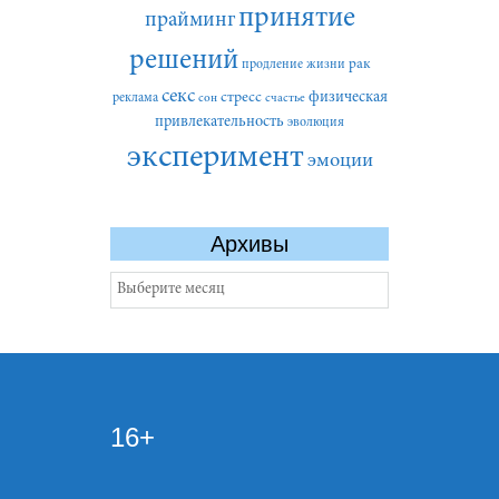
принятие
прайминг
решений
рак
продление жизни
секс
стресс
физическая
реклама
сон
счастье
привлекательность
эволюция
эксперимент
эмоции
Архивы
Архивы
16+