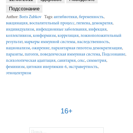
Подсознание
Author:
Boris Zubkov
Tags:
антибиотики
,
беременность
,
вакцинация
,
воспалительный процесс
,
гигиена
,
демократия
,
индивидуализм
,
инфекционные заболевания
,
инфекция
,
коллективизм
,
конформизм
,
корреляция
,
ложноположительный
результат
,
маркеры иммунной системы
,
наследственность
,
национализм
,
ожирение
,
паразитарная гипотеза демократизации
,
паразиты
,
патоген
,
поведенческая иммунная система
,
Подсознание
,
психологическая адаптация
,
санитария
,
секс
,
симметрия
,
феминизм
,
цитокин инерлюкин-6
,
экстравертность
,
этноцентризм
16+
Найти: