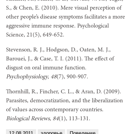
S., & Chen, E. (2010). Mere visual perception of
other people’s disease symptoms facilitates a more
aggressive immune response. Psychological
Science, 21(5), 649-652.
Stevenson, R. J., Hodgson, D., Oaten, M. J.,
Barouei, J., & Case, T. I. (2011). The effect of
disgust on oral immune function.
Psychophysiology, 48
(7), 900-907.
Thornhill, R., Fincher, C. L., & Aran, D. (2009).
Parasites, democratization, and the liberalization
of values across contemporary countries.
Biological Reviews, 84
(1), 113-131.
12.08.2011
здоровье
Поведение