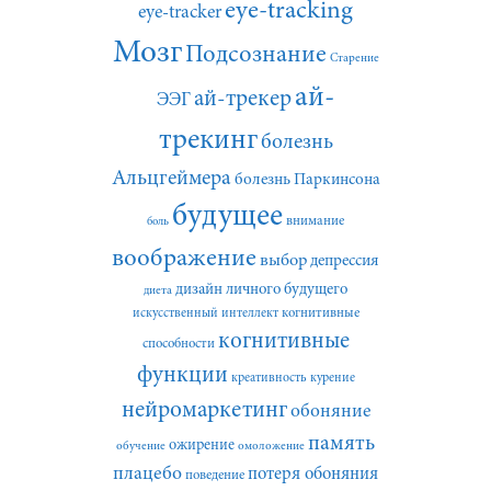
eye-tracking
eye-tracker
Мозг
Подсознание
Старение
ай-
ай-трекер
ЭЭГ
трекинг
болезнь
Альцгеймера
болезнь Паркинсона
будущее
внимание
боль
воображение
выбор
депрессия
дизайн личного будущего
диета
искусственный интеллект
когнитивные
когнитивные
способности
функции
креативность
курение
нейромаркетинг
обоняние
память
ожирение
обучение
омоложение
плацебо
потеря обоняния
поведение