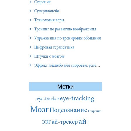
Старение
Суперплацебо
Технология веры
Тренинг по развитию воображения
Упражнения по тренировке обоняния
Цифровая терапевтика
Штучки с мозгом
Эффект плацебо для здоровья, успеха и отношений
Метки
eye-tracking
eye-tracker
Мозг
Подсознание
Старение
ай-
ай-трекер
ЭЭГ