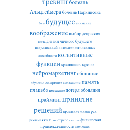
трекинг
болезнь
Альцгеймера
болезнь Паркинсона
будущее
внимание
боль
воображение
выбор
депрессия
дизайн личного будущего
диета
искусственный интеллект
когнитивные
когнитивные
способности
функции
креативность
курение
нейромаркетинг
обоняние
память
ожирение
обучение
омоложение
плацебо
потеря обоняния
поведение
принятие
прайминг
решений
рак
продление жизни
секс
стресс
физическая
реклама
сон
счастье
привлекательность
эволюция