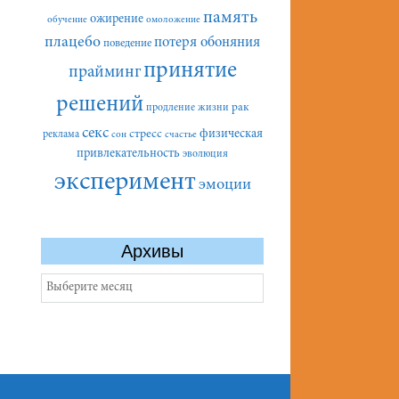
память
ожирение
обучение
омоложение
плацебо
потеря обоняния
поведение
принятие
прайминг
решений
рак
продление жизни
секс
стресс
физическая
реклама
сон
счастье
привлекательность
эволюция
эксперимент
эмоции
Архивы
Архивы