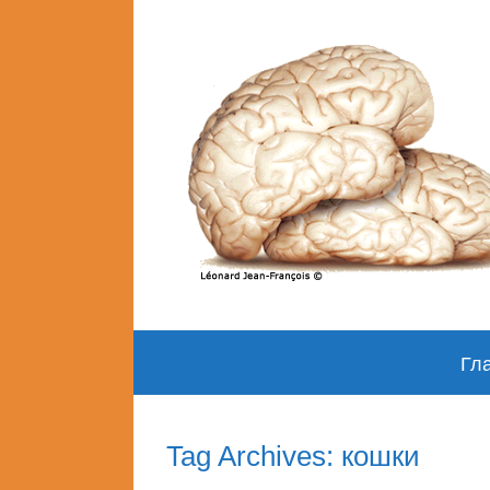
Skip
Гл
to
content
Tag Archives: кошки