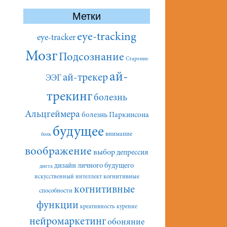
Метки
eye-tracking
eye-tracker
Мозг
Подсознание
Старение
ай-
ай-трекер
ЭЭГ
трекинг
болезнь
Альцгеймера
болезнь Паркинсона
будущее
внимание
боль
воображение
выбор
депрессия
дизайн личного будущего
диета
искусственный интеллект
когнитивные
когнитивные
способности
функции
креативность
курение
нейромаркетинг
обоняние