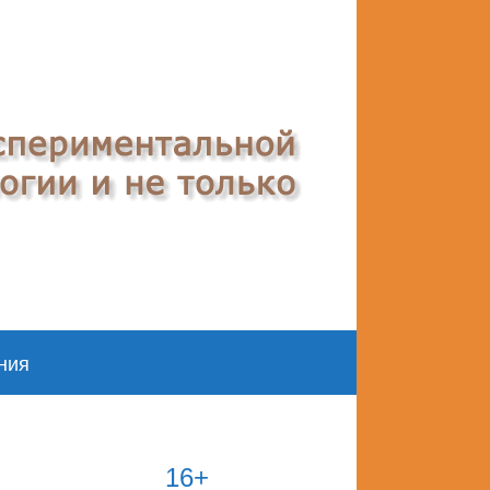
ния
16+