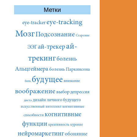
Метки
eye-tracking
eye-tracker
Мозг
Подсознание
Старение
ай-
ай-трекер
ЭЭГ
трекинг
болезнь
Альцгеймера
болезнь Паркинсона
будущее
внимание
боль
воображение
выбор
депрессия
дизайн личного будущего
диета
искусственный интеллект
когнитивные
когнитивные
способности
функции
креативность
курение
нейромаркетинг
обоняние