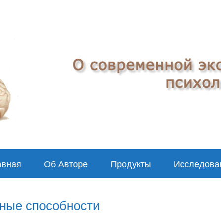
авная
Об Авторе
Продукты
Исследова
ьные способности