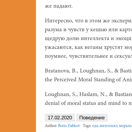
же падают.
Интересно, что в этом же экспер
разума и чувств у кешью или кар
щедрую долю интеллекта и эмоций
ужасаются, как веганы хрустят м
поумнее, чувствительнее и сексу
Bratanova, B., Loughnan, S., & Basti
the Perceived Moral Standing of An
Loughnan, S., Haslam, N., & Bastian
denial of moral status and mind to 
17.02.2020
Поведение
Author:
Boris Zubkov
Tags:
еда
,
интеллект
,
мораль