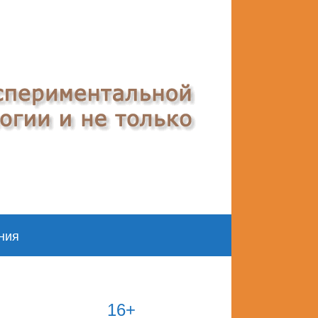
ния
16+