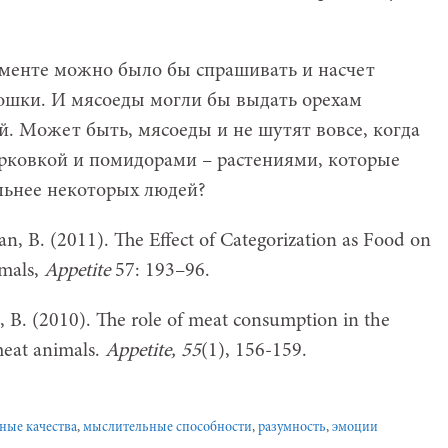
именте можно было бы спрашивать и насчет
тошки. И мясоеды могли бы выдать орехам
. Может быть, мясоеды и не шутят вовсе, когда
орковкой и помидорами – растениями, которые
альнее некоторых людей?
an, B. (2011). The Effect of Categorization as Food on
imals,
Appetite
57: 193–96.
, B. (2010). The role of meat consumption in the
meat animals.
Appetite, 55
(1), 156-159.
ные качества
,
мыслительные способности
,
разумность
,
эмоции