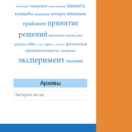
память
ожирение
обучение
омоложение
плацебо
потеря обоняния
поведение
принятие
прайминг
решений
рак
продление жизни
секс
стресс
физическая
реклама
сон
счастье
привлекательность
эволюция
эксперимент
эмоции
Архивы
Архивы