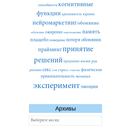
когнитивные
способности
функции
креативность
курение
нейромаркетинг
обоняние
память
ожирение
обучение
омоложение
плацебо
потеря обоняния
поведение
принятие
прайминг
решений
рак
продление жизни
секс
стресс
физическая
реклама
сон
счастье
привлекательность
эволюция
эксперимент
эмоции
Архивы
Архивы