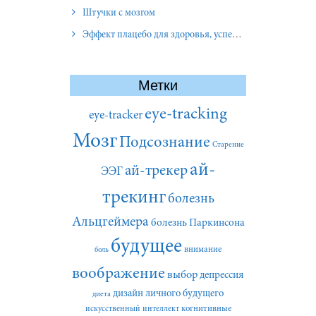
Штучки с мозгом
Эффект плацебо для здоровья, успеха и отношений
Метки
eye-tracking
eye-tracker
Мозг
Подсознание
Старение
ай-
ай-трекер
ЭЭГ
трекинг
болезнь
Альцгеймера
болезнь Паркинсона
будущее
внимание
боль
воображение
выбор
депрессия
дизайн личного будущего
диета
искусственный интеллект
когнитивные